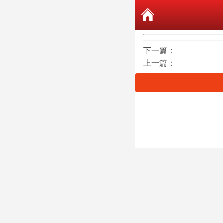
下一篇：
上一篇：