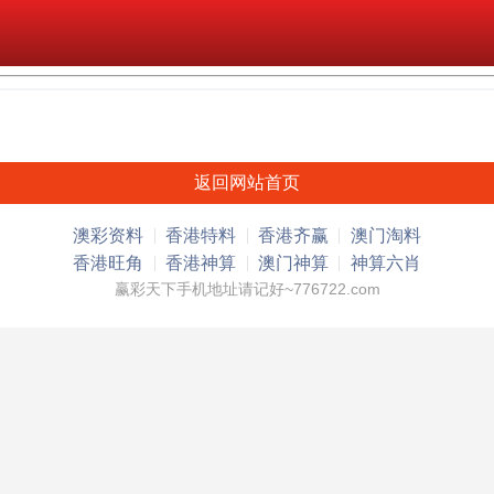
返回网站首页
澳彩资料
香港特料
香港齐赢
澳门淘料
香港旺角
香港神算
澳门神算
神算六肖
赢彩天下手机地址请记好~776722.com