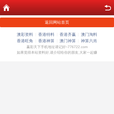
返回网站首页
澳彩资料
香港特料
香港齐赢
澳门淘料
香港旺角
香港神算
澳门神算
神算六肖
赢彩天下手机地址请记好~776722.com
如果觉得本站资料好,请介绍给你的朋友,大家一起赚