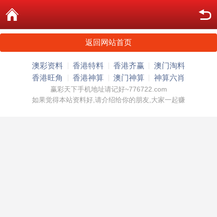
返回网站首页
澳彩资料
香港特料
香港齐赢
澳门淘料
香港旺角
香港神算
澳门神算
神算六肖
赢彩天下手机地址请记好~776722.com
如果觉得本站资料好,请介绍给你的朋友,大家一起赚