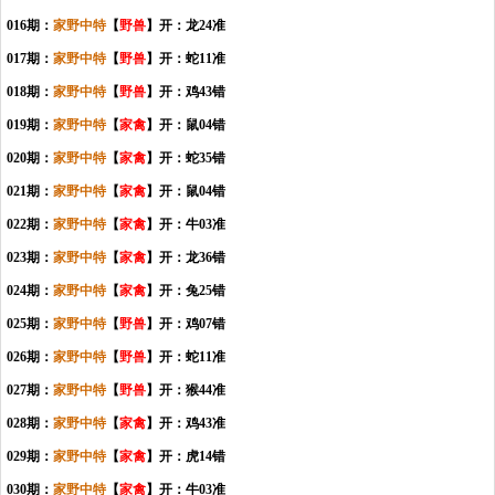
016期：
家野中特
【
野兽
】开：龙24准
017期：
家野中特
【
野兽
】开：蛇11准
018期：
家野中特
【
野兽
】开：鸡43错
019期：
家野中特
【
家禽
】开：鼠04错
020期：
家野中特
【
家禽
】开：蛇35错
021期：
家野中特
【
家禽
】开：鼠04错
022期：
家野中特
【
家禽
】开：牛03准
023期：
家野中特
【
家禽
】开：龙36错
024期：
家野中特
【
家禽
】开：兔25错
025期：
家野中特
【
野兽
】开：鸡07错
026期：
家野中特
【
野兽
】开：蛇11准
027期：
家野中特
【
野兽
】开：猴44准
028期：
家野中特
【
家禽
】开：鸡43准
029期：
家野中特
【
家禽
】开：虎14错
030期：
家野中特
【
家禽
】开：牛03准