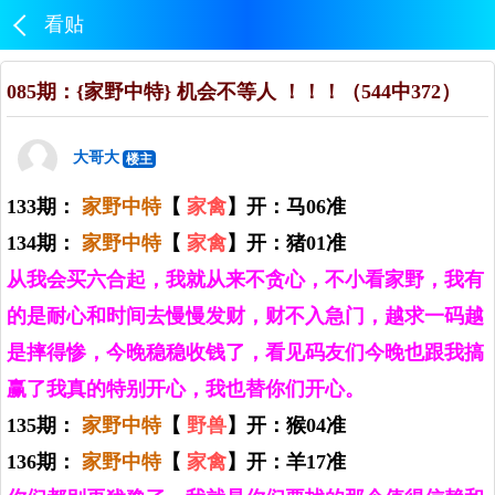
看贴
085期：{家野中特} 机会不等人 ！！！（544中372）
大哥大
楼主
133期：
家野中特
【
家禽
】开：马06准
134期：
家野中特
【
家禽
】开：猪01准
从我会买六合起，我就从来不贪心，不小看家野，我有
的是耐心和时间去慢慢发财，财不入急门，越求一码越
是摔得惨，今晚稳稳收钱了，看见码友们今晚也跟我搞
赢了我真的特别开心，我也替你们开心。
135期：
家野中特
【
野兽
】开：猴04准
136期：
家野中特
【
家禽
】开：羊17准