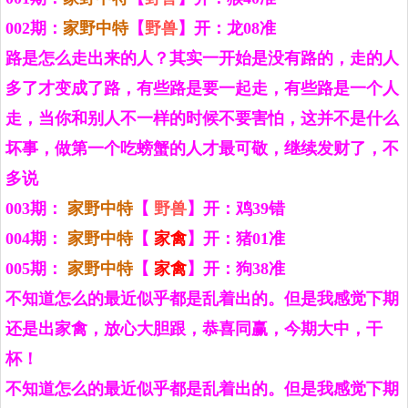
002期：
家野中特
【
野兽
】开：龙08准
路是怎么走出来的人？其实一开始是没有路的，走的人
多了才变成了路，有些路是要一起走，有些路是一个人
走，当你和别人不一样的时候不要害怕，这并不是什么
坏事，做第一个吃螃蟹的人才最可敬，继续发财了，不
多说
003期：
家野中特
【
野兽
】开：鸡39错
004期：
家野中特
【
家禽
】开：猪01准
005期：
家野中特
【
家禽
】开：狗38准
不知道怎么的最近似乎都是乱着出的。但是我感觉下期
还是出家禽，放心大胆跟，恭喜同赢，今期大中，干
杯！
不知道怎么的最近似乎都是乱着出的。但是我感觉下期