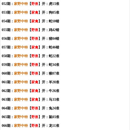
052期：
家野中特
【
野兽
】开：虎13准
053期：
家野中特
【
家禽
】开：狗05准
054期：
家野中特
【
家禽
】开：蛇10错
055期：
家野中特
【
野兽
】开：鸡42错
056期：
家野中特
【
野兽
】开：猪04错
057期：
家野中特
【
家禽
】开：蛇46错
058期：
家野中特
【
野兽
】开：蛇22准
059期：
家野中特
【
野兽
】开：蛇34准
060期：
家野中特
【
野兽
】开：猴07准
061期：
家野中特
【
家禽
】开：羊20准
062期：
家野中特
【
家禽
】开：牛26准
063期：
家野中特
【
家禽
】开：马33准
064期：
家野中特
【
野兽
】开：兔24准
065期：
家野中特
【
野兽
】开：鼠03准
066期：
家野中特
【
野兽
】开：龙11准