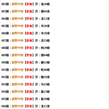
082期：
家野中特
【
家禽
】开：兔36错
083期：
家野中特
【
家禽
】开：猪04准
084期：
家野中特
【
野兽
】开：龙11准
085期：
家野中特
【
家禽
】开：羊20准
086期：
家野中特
【
家禽
】开：羊20准
087期：
家野中特
【
家禽
】开：龙35错
088期：
家野中特
【
野兽
】开：狗29错
089期：
家野中特
【
野兽
】开：猪04错
090期：
家野中特
【
家禽
】开：猴31错
091期：
家野中特
【
家禽
】开：蛇46错
092期：
家野中特
【
野兽
】开：猴19准
093期：
家野中特
【
野兽
】开：马45错
094期：
家野中特
【
家禽
】开：鼠15错
095期：
家野中特
【
家禽
】开：鼠39错
096期：
家野中特
【
野兽
】开：龙11准