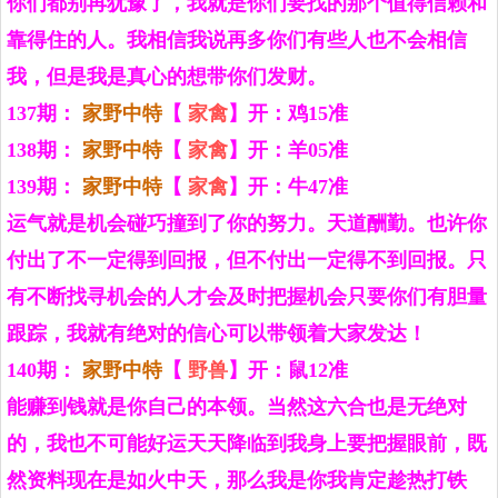
你们都别再犹豫了，我就是你们要找的那个值得信赖和
靠得住的人。我相信我说再多你们有些人也不会相信
我，但是我是真心的想带你们发财。
137期：
家野中特
【
家禽
】开：鸡15准
138期：
家野中特
【
家禽
】开：羊05准
139期：
家野中特
【
家禽
】开：牛47准
运气就是机会碰巧撞到了你的努力。天道酬勤。也许你
付出了不一定得到回报，但不付出一定得不到回报。只
有不断找寻机会的人才会及时把握机会只要你们有胆量
跟踪，我就有绝对的信心可以带领着大家发达！
140期：
家野中特
【
野兽
】开：鼠12准
能赚到钱就是你自己的本领。当然这六合也是无绝对
的，我也不可能好运天天降临到我身上要把握眼前，既
然资料现在是如火中天，那么我是你我肯定趁热打铁