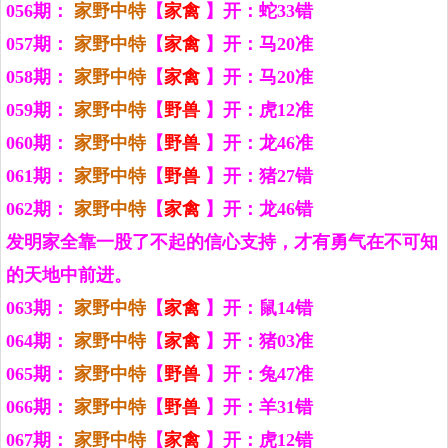
056期：
家野中特
【
家禽
】开：蛇33错
057期：
家野中特
【
家禽
】开：马20准
058期：
家野中特
【
家禽
】开：马20准
059期：
家野中特
【
野兽
】开：虎12准
060期：
家野中特
【
野兽
】开：龙46准
061期：
家野中特
【
野兽
】开：猪27错
062期：
家野中特
【
家禽
】开：龙46错
发明家全靠一股了不起的信心支持，才有勇气在不可知
的天地中前进。
063期：
家野中特
【
家禽
】开：鼠14错
064期：
家野中特
【
家禽
】开：猪03准
065期：
家野中特
【
野兽
】开：兔47准
066期：
家野中特
【
野兽
】开：羊31错
067期：
家野中特
【
家禽
】开：虎12错