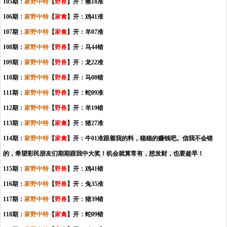
105期：
家野中特
【
野兽
】开：猴18准
106期：
家野中特
【
家禽
】开：鸡41准
107期：
家野中特
【
家禽
】开：羊07准
108期：
家野中特
【
野兽
】开：马44错
109期：
家野中特
【
野兽
】开：龙22准
110期：
家野中特
【
野兽
】开：马08错
111期：
家野中特
【
野兽
】开：蛇09准
112期：
家野中特
【
野兽
】开：羊19错
113期：
家野中特
【
家禽
】开：猪27准
114期：
家野中特
【
家禽
】开：牛01准
跟着我的料，稳稳的赚钱吧。信我不会错
的，希望彩民朋友们期期跟我中大奖！机会就算常有，想发财，也要趁早！
115期：
家野中特
【
野兽
】开：鸡41错
116期：
家野中特
【
野兽
】开：兔35准
117期：
家野中特
【
野兽
】开：猪39错
118期：
家野中特
【
家禽
】开：蛇09错