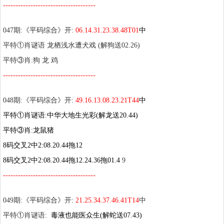
-------------------------------------
047期:《平码综合》开:
06.14.31.23.38.48T01
中
平特①肖谜语
龙栖浅水遭犬戏
(解狗送02.26)
平特③肖:狗
龙
鸡
-------------------------------------
048期:《平码综合》开:
49.16.13.08.23.21T44
中
平特①肖谜语:中华大地生光彩(解龙送20.44)
平特③肖:龙鼠猪
8码交叉2中2:08.20.44拖12
8码交叉2中2:08.20.44拖12.24.36拖01.4
9
-------------------------------------
049期:《平码综合》开:
21.25.34.37.46.41T14
中
平特①肖谜语:
毒液也能医众生(解蛇送07.43)