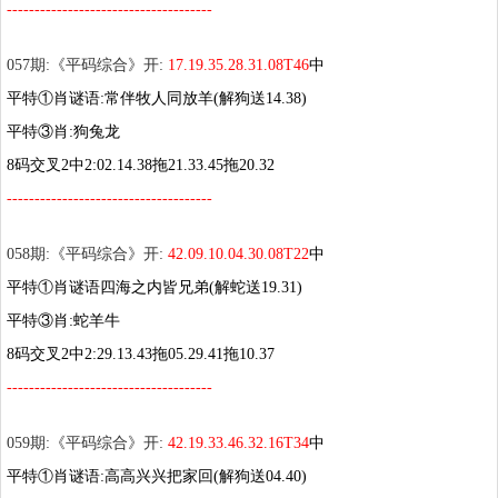
-------------------------------------
057期:《平码综合》开:
17.19.35.28.31.08T46
中
平特①肖谜语:常伴牧人同放羊(解狗送14.38)
平特③肖:狗兔龙
8码交叉2中2:02.14.38拖21.33.45拖20.32
-------------------------------------
058期:《平码综合》开:
42.09.10.04.30.08T22
中
平特①肖谜语四海之内皆兄弟(解蛇送19.31)
平特③肖:蛇羊牛
8码交叉2中2:29.13.43拖05.29.41拖10.37
-------------------------------------
059期:《平码综合》开:
42.19.33.46.32.16T34
中
平特①肖谜语:高高兴兴把家回(解狗送04.40)