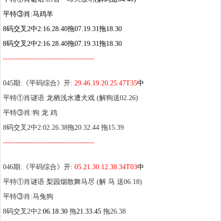
平特③肖:马鸡羊
8码交叉2中2:16.28.40拖07.19.31拖18.30
8码交叉2中2:16.28.40拖07.19.31拖18.30
-------------------------------------
045期:《平码综合》开:
29.46.19.20.25.47T35
中
平特①肖谜语
龙栖浅水遭犬戏
(解狗送02.26)
平特③肖:狗
龙
鸡
8码交叉2中2:02.26.38拖20.32.44
拖15.39
-------------------------------------
046期:《平码综合》开:
05.21.30.12.38.34T03
中
平特①肖谜语
梨园烟散舞马尽
(解
马
送06.18)
平特③肖:马兔狗
8码交叉2中2:
06.18.30
拖
21.33.45
拖26.38