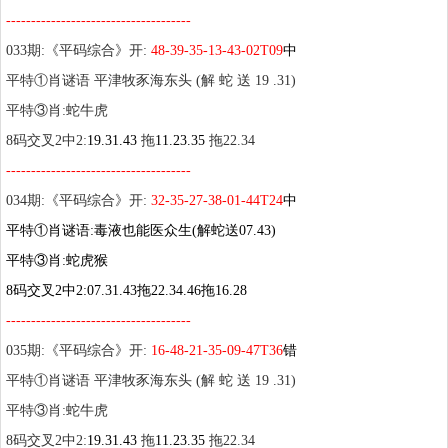
-------------------------------------
033期:《平码综合》开:
48-39-35-13-43-02T09
中
平特①肖谜语
平津牧豕海东头
(解
蛇
送
19
.31)
平特③肖:蛇牛虎
8码交叉2中2:
19.31.43
拖
11.23.35
拖22.34
-------------------------------------
034期:《平码综合》开:
32-35-27-38-01-44T24
中
平特①肖谜语:毒液也能医众生(解蛇送07.43)
平特③肖:蛇虎猴
8码交叉2中2:07.31.43拖22.34.46拖16.28
-------------------------------------
035期:《平码综合》开:
16-48-21-35-09-47T36
错
平特①肖谜语
平津牧豕海东头
(解
蛇
送
19
.31)
平特③肖:蛇牛虎
8码交叉2中2:
19.31.43
拖
11.23.35
拖22.34