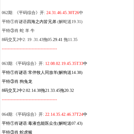
062期:
《平码综合》开:
24.31.46.45.30T26
中
平特①肖谜语
四海之内皆兄弟
(解蛇送19.31)
平特③肖:蛇
羊
牛
8码交叉2中2:
19
.31.43拖05
.29.41
拖11.35
-------------------------------------
063期:《平码综合》开:
12.08.02.19.45.35T33
中
平特①肖谜语:常伴牧人同放羊(解狗送14.38)
平特③肖:狗兔龙
8码交叉2中2:02.14.38拖21.33.45拖20.32
-------------------------------------
064期:《平码综合》开:
22.14.35.42.46.37T24
中
平特①肖谜语:毒液也能医众生(解蛇送07.43)
平特③肖:蛇虎猴