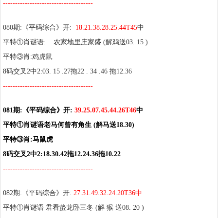
-------------------------------------
080期:《平码综合》开:
18.21.38.28.25.44T45
中
平特①肖谜语:
农家地里庄家盛
(解鸡送03.
15
)
平特③肖:鸡虎鼠
8码交叉2中2:03.
15
.27拖22
.
34
.46
拖12.36
-------------------------------------
081期:《平码综合》开:
39.25.07.45.44.26T46
中
平特①肖谜语老马何曾有角生 (解马送18.30)
平特③肖:马鼠虎
8码交叉2中2:18.30
.42拖12.24.36
拖10.22
-------------------------------------
082期:《平码综合》开:
27.31.49.32.24.20T36中
平特①肖谜语
君看蛰龙卧三冬
(解
猴
送08.
20
)