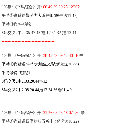
103期:《平码综合》开:
06.49.39.20.25.12T07
中
平特①肖谜语
勤劳力大善耕田(解牛送11.47)
平特③肖:牛鸡蛇
8码交叉2中2:
35.47.48
拖
17.31.32
拖
13.44
-------------------------------------
104期:《平码综合》开:
38.45.49.39.12.40T10
中
平特①肖谜语:中华大地生光彩(解龙送20.44)
平特③肖:龙鼠猪
8码交叉2中2:08.20.44拖12
8码交叉2中2:08.20.44拖12.24.36拖01.4
9
-------------------------------------
105期:《平码综合》开:
31.26.05.45.18.07T30
错
平特①肖谜语四季耕耘五谷丰
(解虎送10.22)