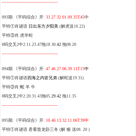
-------------------------------------
093期:《平码综合》开:
33.27.32.01.09.35T45
中
平特①肖谜语
日出东方夕阳美
(解虎送10.22)
平特③肖:虎羊蛇
8码交叉2中2:11.23.47拖18.30
.42
拖08.20
-------------------------------------
094期:《平码综合》开:
47.46.27.06.39.11T15
中
平特①肖谜语
四海之内皆兄弟
(解蛇送19.31)
平特③肖:
蛇
羊
牛
8码交叉2中2:20.31.43拖05
.29.42
拖11.35
-------------------------------------
095期:《平码综合》开:
10.46.13.32.11.06T39中
平特①肖谜语
君看蛰龙卧三冬
(解
猴
送08.
20
)