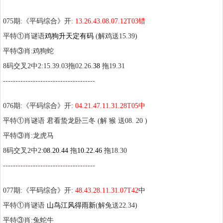
075期:《平码综合》开:
13.26.43.08.07.12T03错
平特①肖谜语
鸡狗升天定有码
(解鸡送15.39)
平特③肖:鸡狗蛇
8码交叉2中2:15.39.03拖02.26
.38
拖19.31
-------------------------------------
076期:《平码综合》开:
04.21.47.11.31.28T05中
平特①肖谜语
君看蛰龙卧三冬
(解
猴
送08.
20
)
平特③肖:龙虎马
8码交叉2中2:
08.20.44
拖
10.22.46
拖18.30
-------------------------------------
077期:《平码综合》开:
48.43.28.11.31.07T42
中
平特①肖谜语
山鸟江风得雨新
(解兔送22.34)
平特③肖:兔蛇牛