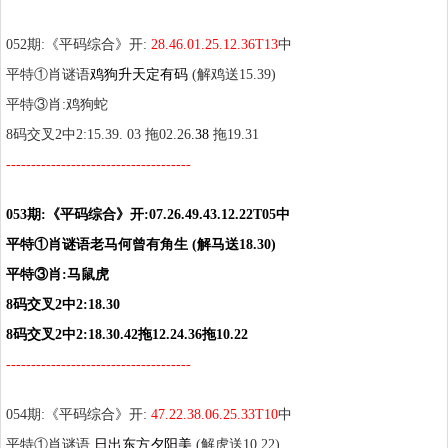
052期:《平码综合》开:
28.46.01.25.12.36T13
中
平特①肖谜语
鸡狗升天定有码
(解鸡送15.39)
平特③肖:鸡狗蛇
8码交叉2中2:15.39.
03
拖02.26
.38
拖19.31
-------------------------------------
053期:《平码综合》开:07.26.49.43.12.22T05中
平特①肖谜语老马何曾有角生 (解马送18.30)
平特③肖:马鼠虎
8码交叉2中2:18.30
8码交叉2中2:18.30
.42拖12.24.36
拖10.22
-------------------------------------
054期:《平码综合》开:
47.22.38.06.25.33T10
中
平特①肖谜语
日出东方夕阳美
(解虎送10.22)