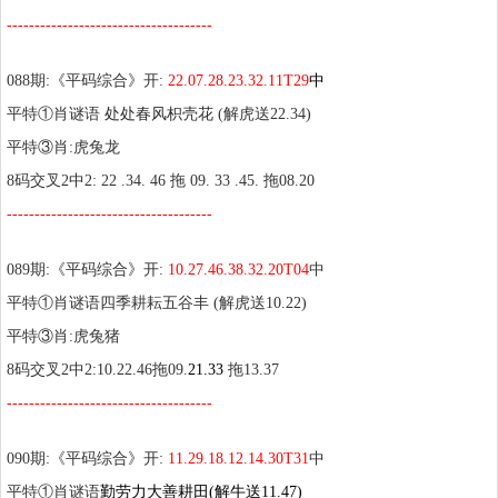
-------------------------------------
088期:《平码综合》开:
22.07.28.23.32.11T29
中
平特①肖谜语
处处春风枳壳花
(解虎送22.34)
平特③肖:虎兔龙
8码交叉2中2:
22
.34.
46
拖
09.
33
.45.
拖08.20
-------------------------------------
089期:《平码综合》开:
10.27.46.38.32.20T04
中
平特①肖谜语四季耕耘五谷丰
(解虎送10.22)
平特③肖:虎兔猪
8码交叉2中2:10.22.46拖09.
21.33
拖13.37
-------------------------------------
090期:《平码综合》开:
11.29.18.12.14.30T31
中
平特①肖谜语
勤劳力大善耕田(解牛送11.47)