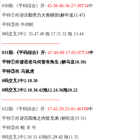
030期:《平码综合》开:
45-38-46-36-27-30T34
中
平特①肖谜语
勤劳力大善耕田(解牛送11.47)
平特③肖:牛鸡蛇
8码交叉2中2:
35.47.48
拖
17.31.32
拖
13.44
-------------------------------------
031期:《平码综合》开:
47-49-08-17-05-07T34
中
平特①肖谜语老马何曾有角生 (解马送18.30)
平特③肖:马鼠虎
8码交叉2中2:18.30
8码交叉2中2:18.30
.42拖12.24.36
拖10.22
-------------------------------------
032期:《平码综合》开:
17-42-29-25-01-46T08
中
平特①肖谜语
四海之内皆兄弟
(解蛇送19.31)
平特③肖:
蛇
羊
牛
8码交叉2中2:20.31.43拖05
.29.42
拖11.35