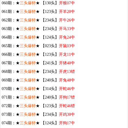
060期：★
三头爆特
★ 【130头】
开猴07中
061期：★
三头爆特
★ 【123头】
开羊20中
062期：★
三头爆特
★ 【234头】
开牛26中
063期：★
三头爆特
★ 【234头】
开马33中
064期：★
三头爆特
★ 【124头】
开兔24中
065期：★
三头爆特
★ 【023头】
开鼠03中
066期：★
三头爆特
★ 【123头】
开龙11中
067期：★
三头爆特
★ 【241头】
开猪40中
068期：★
三头爆特
★ 【234头】
开虎13错
069期：★
三头爆特
★ 【240头】
开兔48中
070期：★
三头爆特
★ 【314头】
开蛇46中
071期：★
三头爆特
★ 【240头】
开狗17错
072期：★
三头爆特
★ 【123头】
开蛇46错
073期：★
三头爆特
★ 【234头】
开鸡30中
074期：★
三头爆特
★ 【124头】
开狗17中