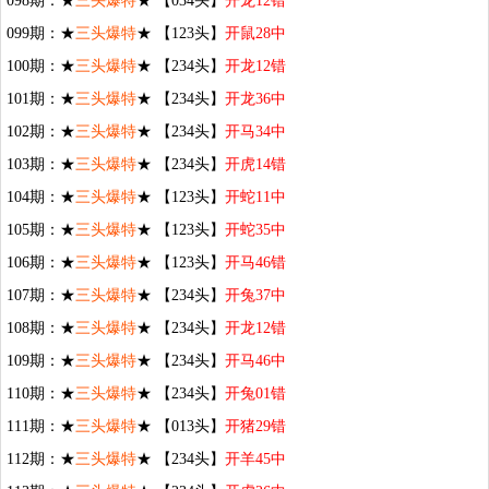
098期：★
三头爆特
★ 【034头】
开龙12错
099期：★
三头爆特
★ 【123头】
开鼠28中
100期：★
三头爆特
★ 【234头】
开龙12错
101期：★
三头爆特
★ 【234头】
开龙36中
102期：★
三头爆特
★ 【234头】
开马34中
103期：★
三头爆特
★ 【234头】
开虎14错
104期：★
三头爆特
★ 【123头】
开蛇11中
105期：★
三头爆特
★ 【123头】
开蛇35中
106期：★
三头爆特
★ 【123头】
开马46错
107期：★
三头爆特
★ 【234头】
开兔37中
108期：★
三头爆特
★ 【234头】
开龙12错
109期：★
三头爆特
★ 【234头】
开马46中
110期：★
三头爆特
★ 【234头】
开兔01错
111期：★
三头爆特
★ 【013头】
开猪29错
112期：★
三头爆特
★ 【234头】
开羊45中