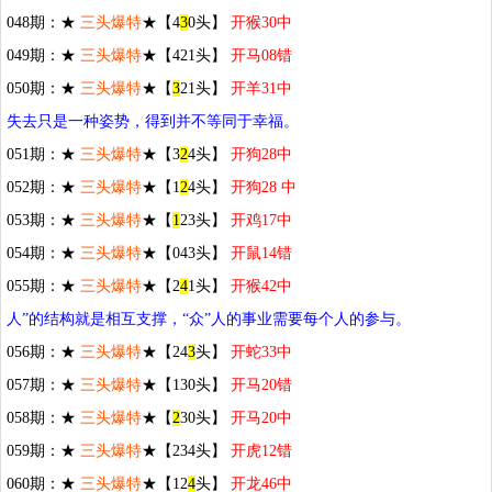
048期：★
三头爆特
★【4
3
0
头
】
开猴30中
049期：★
三头爆特
★【421
头
】
开马08错
050期：★
三头爆特
★【
3
21
头
】
开羊31中
失去只是一种姿势，得到并不等同于幸福。
051期：★
三头爆特
★【3
2
4
头
】
开狗28中
052期：★
三头爆特
★【1
2
4
头
】
开狗28
中
053期：★
三头爆特
★【
1
23
头
】
开鸡17中
054期：★
三头爆特
★【043
头
】
开鼠14错
055期：★
三头爆特
★【2
4
1
头
】
开猴42中
人”的结构就是相互支撑，“众”人的事业需要每个人的参与。
056期：★
三头爆特
★【24
3
头
】
开蛇33中
057期：★
三头爆特
★【130
头
】
开马20错
058期：★
三头爆特
★【
2
30
头
】
开马20中
059期：★
三头爆特
★【234
头
】
开虎12错
060期：★
三头爆特
★【12
4
头
】
开龙46中