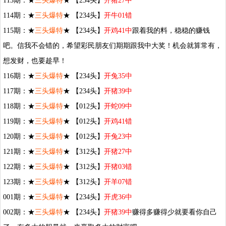
113期：★
三头爆特
★ 【234头】
开猪27中
114期：★
三头爆特
★ 【234头】
开牛01错
115期：★
三头爆特
★ 【234头】
开鸡41中
跟着我的料，稳稳的赚钱
吧。信我不会错的，希望彩民朋友们期期跟我中大奖！机会就算常有，
想发财，也要趁早！
116期：★
三头爆特
★ 【234头】
开兔35中
117期：★
三头爆特
★ 【234头】
开猪39中
118期：★
三头爆特
★ 【012头】
开蛇09中
119期：★
三头爆特
★ 【012头】
开鸡41错
120期：★
三头爆特
★ 【012头】
开兔23中
121期：★
三头爆特
★ 【312头】
开猪27中
122期：★
三头爆特
★ 【312头】
开猪03错
123期：★
三头爆特
★ 【312头】
开羊07错
001期：★
三头爆特
★ 【234头】
开虎36中
002期：★
三头爆特
★ 【234头】
开猪39中
赚得多赚得少就要看你自己