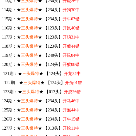
113期：★
三头爆特
★ 【234头】
开虎26中
114期：★
三头爆特
★ 【234头】
开狗30中
115期：★
三头爆特
★ 【234头】
开牛03错
116期：★
三头爆特
★ 【123头】
开鼠40错
117期：★
三头爆特
★ 【123头】
开鸡31中
118期：★
三头爆特
★ 【123头】
开猴44错
119期：★
三头爆特
★ 【240头】
开鼠04中
120期：★
三头爆特
★ 【124头】
开猴08错
121期：★
三头爆特
★ 【124头】
开龙24中
122期：★
三头爆特
★ 【124头】
开兔01错
123期：★
三头爆特
★ 【013头】
开虎26错
124期：★
三头爆特
★ 【234头】
开马46中
125期：★
三头爆特
★ 【234头】
开猴44中
126期：★
三头爆特
★ 【234头】
开牛15错
127期：★
三头爆特
★ 【013头】
开蛇11中