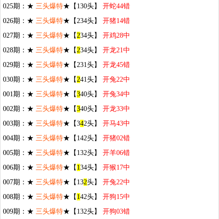
025期：★
三头爆特
★【130
头
】
开蛇44错
026期：★
三头爆特
★【234
头
】
开猪14错
027期：★
三头爆特
★【
2
34
头
】
开鸡28中
028期：★
三头爆特
★【
2
34
头
】
开龙21中
029期：★
三头爆特
★【231
头
】
开龙45错
030期：★
三头爆特
★【
2
41
头
】
开兔22中
001期：★
三头爆特
★【
3
40
头
】
开兔34中
002期：★
三头爆特
★【
3
40
头
】
开龙33中
003期：★
三头爆特
★【3
4
2
头
】
开马43中
004期：★
三头爆特
★【142
头
】
开猪02错
005期：★
三头爆特
★【132
头
】
开羊06错
006期：★
三头爆特
★【
1
34
头
】
开猴17中
007期：★
三头爆特
★【13
2
头
】
开兔22中
008期：★
三头爆特
★【
1
42
头
】
开狗15中
009期：★
三头爆特
★【132
头
】
开狗03错