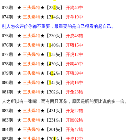
073期：★
三头爆特
★【23
4
头
】
开狗40中
074期：★
三头爆特
★【3
1
4
头
】
开羊19中
别人怎么评价你都不重要，最重要的是自己得看的起自己。
075期：★
三头爆特
★【230
头
】
开虎48错
076期：★
三头爆特
★【
1
40
头
】
开猪15中
077期：★
三头爆特
★【
1
32
头
】
开虎12中
078期：★
三头爆特
★【
4
30
头
】
开狗40中
079期：★
三头爆特
★【4
3
2
头
】
开猪39中
080期：★
三头爆特
★【
1
42
头
】
开狗16中
081期：★
三头爆特
★【302
头
】
开兔23错
人之所以有一张嘴，而有两只耳朵，原因是听的要比说的多一倍。
082期：★
三头爆特
★【431
头
】
开龙22错
083期：★
三头爆特
★【231
头
】
开鼠02错
084期：★
三头爆特
★【201
头
】
开兔47错
085期：★
三头爆特
★【20
1
头
】
开虎12中