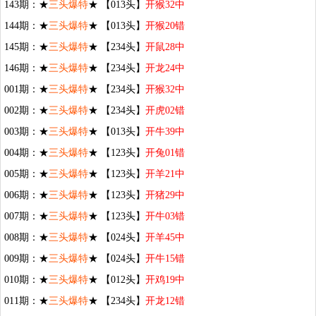
143期：★
三头爆特
★ 【013头】
开猴32中
144期：★
三头爆特
★ 【013头】
开猴20错
145期：★
三头爆特
★ 【234头】
开鼠28中
146期：★
三头爆特
★ 【234头】
开龙24中
001期：★
三头爆特
★ 【234头】
开猴32中
002期：★
三头爆特
★ 【234头】
开虎02错
003期：★
三头爆特
★ 【013头】
开牛39中
004期：★
三头爆特
★ 【123头】
开兔01错
005期：★
三头爆特
★ 【123头】
开羊21中
006期：★
三头爆特
★ 【123头】
开猪29中
007期：★
三头爆特
★ 【123头】
开牛03错
008期：★
三头爆特
★ 【024头】
开羊45中
009期：★
三头爆特
★ 【024头】
开牛15错
010期：★
三头爆特
★ 【012头】
开鸡19中
011期：★
三头爆特
★ 【234头】
开龙12错