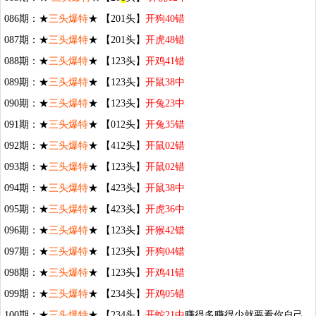
086期：★
三头爆特
★ 【201头】
开狗40错
087期：★
三头爆特
★ 【201头】
开虎48错
088期：★
三头爆特
★ 【123头】
开鸡41错
089期：★
三头爆特
★ 【123头】
开鼠38中
090期：★
三头爆特
★ 【123头】
开兔23中
091期：★
三头爆特
★ 【012头】
开兔35错
092期：★
三头爆特
★ 【412头】
开鼠02错
093期：★
三头爆特
★ 【123头】
开鼠02错
094期：★
三头爆特
★ 【423头】
开鼠38中
095期：★
三头爆特
★ 【423头】
开虎36中
096期：★
三头爆特
★ 【123头】
开猴42错
097期：★
三头爆特
★ 【123头】
开狗04错
098期：★
三头爆特
★ 【123头】
开鸡41错
099期：★
三头爆特
★ 【234头】
开鸡05错
100期：★
三头爆特
★ 【234头】
开蛇21中
赚得多赚得少就要看你自己