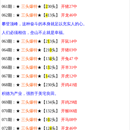
061期：★
三头爆特
★【
2
30
头
】
开猪27中
062期：★
三头爆特
★【
4
13
头
】
开龙46中
攀登顶峰，这种奋斗的本身就足以充实人的心。
人们必须相信，垒山不止就是幸福。
063期：★
三头爆特
★【2
1
3
头
】
开鼠14中
064期：★
三头爆特
★【21
0
头
】
开猪03中
065期：★
三头爆特
★【13
4
头
】
开兔47
中
066期：★
三头爆特
★【1
3
2
头
】
开羊31中
067期：★
三头爆特
★【
1
42
头
】
开虎12中
068期：★
三头爆特
★【230
头
】
开鸡41错
积德为产业，强胜于美宅良田。
069期：★
三头爆特
★【134
头
】
开鸡29错
070期：★
三头爆特
★【132
头
】
开猴06错
071期：★
三头爆特
★【1
0
2
头
】
开马08中
072期：★
三头爆特
★【12
4
头
】
开龙46中