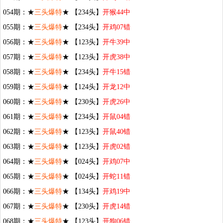
054期：★
三头爆特
★ 【234头】
开猴44中
055期：★
三头爆特
★ 【234头】
开鸡07错
056期：★
三头爆特
★ 【123头】
开牛39中
057期：★
三头爆特
★ 【123头】
开虎38中
058期：★
三头爆特
★ 【234头】
开牛15错
059期：★
三头爆特
★ 【124头】
开龙12中
060期：★
三头爆特
★ 【230头】
开虎26中
061期：★
三头爆特
★ 【234头】
开鼠04错
062期：★
三头爆特
★ 【123头】
开鼠40错
063期：★
三头爆特
★ 【123头】
开虎02错
064期：★
三头爆特
★ 【024头】
开鸡07中
065期：★
三头爆特
★ 【024头】
开蛇11错
066期：★
三头爆特
★ 【134头】
开鸡19中
067期：★
三头爆特
★ 【230头】
开虎14错
068期：★
三头爆特
★ 【123头】
开狗06错