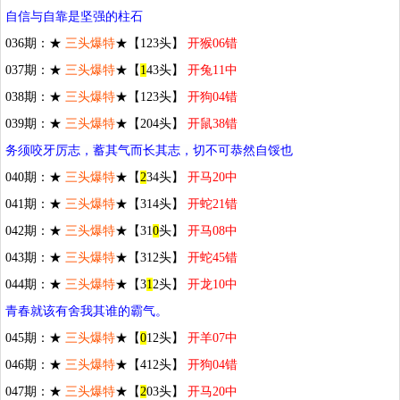
自信与自靠是坚强的柱石
036期：★
三头爆特
★【123
头
】
开猴06错
037期：★
三头爆特
★【
1
43
头
】
开兔11中
038期：★
三头爆特
★【123
头
】
开狗04错
039期：★
三头爆特
★【204
头
】
开鼠38错
务须咬牙厉志，蓄其气而长其志，切不可恭然自馁也
040期：★
三头爆特
★【
2
34
头
】
开马20中
041期：★
三头爆特
★【314
头
】
开蛇21错
042期：★
三头爆特
★【31
0
头
】
开马08中
043期：★
三头爆特
★【312
头
】
开蛇45错
044期：★
三头爆特
★【3
1
2
头
】
开龙10中
青春就该有舍我其谁的霸气。
045期：★
三头爆特
★【
0
12
头
】
开羊07中
046期：★
三头爆特
★【412
头
】
开狗04错
047期：★
三头爆特
★【
2
03
头
】
开马20中