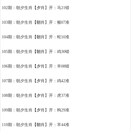
102期：朝夕生肖
【夕
肖
】开：马21错
103期：朝夕生肖
【朝
肖
】开：猴07准
104期：朝夕生肖
【朝
肖
】开：蛇10准
105期：朝夕生肖
【朝
肖
】开：鸡30错
106期：朝夕生肖
【夕
肖
】开：羊08错
107期：朝夕生肖
【夕
肖
】开：鸡42准
108期：朝夕生肖
【夕
肖
】开：虎37准
109期：朝夕生肖
【夕
肖
】开：狗29准
110期：朝夕生肖
【朝
肖
】开：羊44准