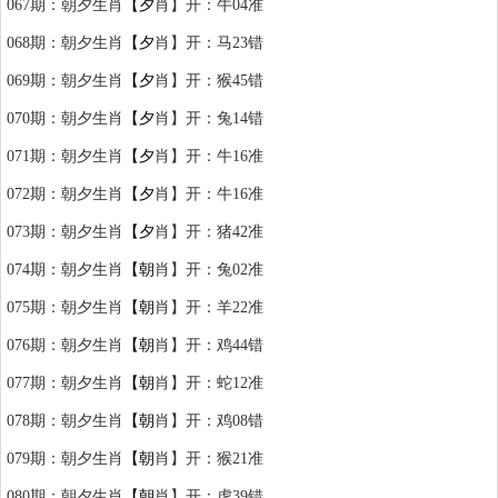
067期：朝夕生肖
【夕
肖
】开：牛04准
068期：朝夕生肖
【夕
肖
】开：马23错
069期：朝夕生肖
【夕
肖
】开：猴45错
070期：朝夕生肖
【夕
肖
】开：兔14错
071期：朝夕生肖
【夕
肖
】开：牛16准
072期：朝夕生肖
【夕
肖
】开：牛16准
073期：朝夕生肖
【夕
肖
】开：猪42准
074期：朝夕生肖
【朝
肖
】开：兔02准
075期：朝夕生肖
【朝
肖
】开：羊22准
076期：朝夕生肖
【朝
肖
】开：鸡44错
077期：朝夕生肖
【朝
肖
】开：蛇12准
078期：朝夕生肖
【朝
肖
】开：鸡08错
079期：朝夕生肖
【朝
肖
】开：猴21准
080期：朝夕生肖
【朝
肖
】开：虎39错