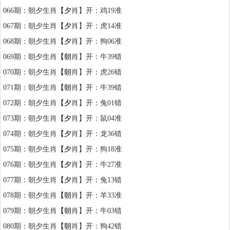
066期：朝夕生肖
【夕
肖
】开：鸡19准
067期：朝夕生肖
【夕
肖
】开：虎14准
068期：朝夕生肖
【夕
肖
】开：狗06准
069期：朝夕生肖
【朝
肖
】开：牛39错
070期：朝夕生肖
【朝
肖
】开：虎26错
071期：朝夕生肖
【朝
肖
】开：牛39错
072期：朝夕生肖
【夕
肖
】开：兔01错
073期：朝夕生肖
【夕
肖
】开：鼠04准
074期：朝夕生肖
【夕
肖
】开：龙36错
075期：朝夕生肖
【夕
肖
】开：狗18准
076期：朝夕生肖
【夕
肖
】开：牛27准
077期：朝夕生肖
【夕
肖
】开：兔13错
078期：朝夕生肖
【朝
肖
】开：羊33准
079期：朝夕生肖
【朝
肖
】开：牛03错
080期：朝夕生肖
【朝
肖
】开：狗42错