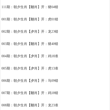
111期：朝夕生肖
【朝
肖
】开：猪04错
001期：朝夕生肖
【朝
肖
】开：虎01错
002期：朝夕生肖
【夕
肖
】开：龙23错
003期：朝夕生肖
【朝
肖
】开：猪40错
004期：朝夕生肖
【夕
肖
】开：鸡18准
005期：朝夕生肖
【夕
肖
】开：虎13准
006期：朝夕生肖
【夕
肖
】开：马09错
007期：朝夕生肖
【朝
肖
】开：鸡18错
008期：朝夕生肖
【朝
肖
】开：龙23准