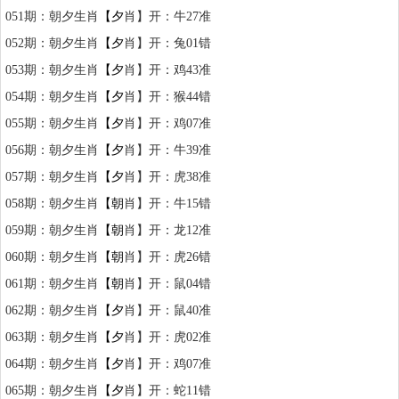
051期：朝夕生肖
【夕
肖
】开：牛27准
052期：朝夕生肖
【夕
肖
】开：兔01错
053期：朝夕生肖
【夕
肖
】开：鸡43准
054期：朝夕生肖
【夕
肖
】开：猴44错
055期：朝夕生肖
【夕
肖
】开：鸡07准
056期：朝夕生肖
【夕
肖
】开：牛39准
057期：朝夕生肖
【夕
肖
】开：虎38准
058期：朝夕生肖
【朝
肖
】开：牛15错
059期：朝夕生肖
【朝
肖
】开：龙12准
060期：朝夕生肖
【朝
肖
】开：虎26错
061期：朝夕生肖
【朝
肖
】开：鼠04错
062期：朝夕生肖
【夕
肖
】开：鼠40准
063期：朝夕生肖
【夕
肖
】开：虎02准
064期：朝夕生肖
【夕
肖
】开：鸡07准
065期：朝夕生肖
【夕
肖
】开：蛇11错