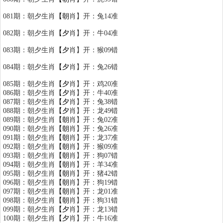
081期：朝夕生肖
【朝
肖
】开：兔14准
082期：朝夕生肖
【夕
肖
】开：牛04准
083期：朝夕生肖
【夕
肖
】开：猴09错
084期：朝夕生肖
【夕
肖
】开：兔26错
085期：朝夕生肖
【夕
肖
】开：鸡20准
086期：朝夕生肖
【夕
肖
】开：牛40准
087期：朝夕生肖
【夕
肖
】开：兔38错
088期：朝夕生肖
【夕
肖
】开：龙49错
089期：朝夕生肖
【朝
肖
】开：兔02准
090期：朝夕生肖
【朝
肖
】开：兔26准
091期：朝夕生肖
【朝
肖
】开：龙37准
092期：朝夕生肖
【朝
肖
】开：猴09准
093期：朝夕生肖
【朝
肖
】开：狗07错
094期：朝夕生肖
【朝
肖
】开：羊34准
095期：朝夕生肖
【朝
肖
】开：猪42错
096期：朝夕生肖
【朝
肖
】开：狗19错
097期：朝夕生肖
【朝
肖
】开：龙01准
098期：朝夕生肖
【朝
肖
】开：狗31错
099期：朝夕生肖
【夕
肖
】开：龙13错
100期：朝夕生肖
【夕
肖
】开：牛16准