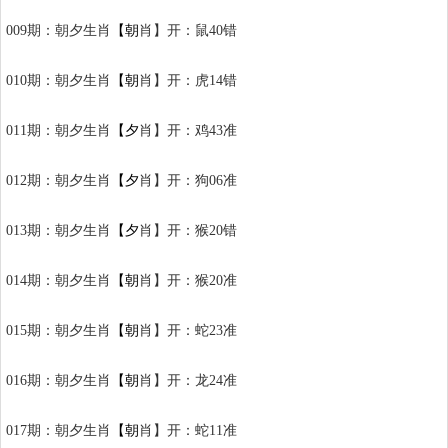
009期：朝夕生肖
【朝
肖
】开：鼠40错
010期：朝夕生肖
【朝
肖
】开：虎14错
011期：朝夕生肖
【夕
肖
】开：鸡43准
012期：朝夕生肖
【夕
肖
】开：狗06准
013期：朝夕生肖
【夕
肖
】开：猴20错
014期：朝夕生肖
【朝
肖
】开：猴20准
015期：朝夕生肖
【朝
肖
】开：蛇23准
016期：朝夕生肖
【朝
肖
】开：龙24准
017期：朝夕生肖
【朝
肖
】开：蛇11准