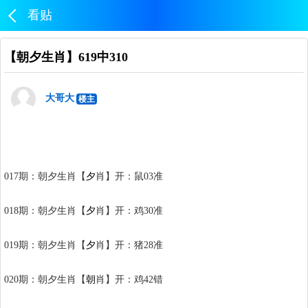
看贴
【朝夕生肖】619中310
大哥大
楼主
017期：朝夕生肖【
夕
肖
】开：鼠03准
018期：朝夕生肖【
夕
肖
】开：鸡30准
019期：朝夕生肖【
夕
肖
】开：猪28准
020期：朝夕生肖【
朝
肖
】开：鸡42错