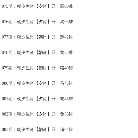
075期：朝夕生肖
【夕
肖
】开：鼠03准
076期：朝夕生肖
【夕
肖
】开：狗05准
077期：朝夕生肖
【朝
肖
】开：鸡42错
078期：朝夕生肖
【朝
肖
】开：龙23准
079期：朝夕生肖
【朝
肖
】开：猪40错
080期：朝夕生肖
【夕
肖
】开：马45错
081期：朝夕生肖
【夕
肖
】开：蛇46错
082期：朝夕生肖
【夕
肖
】开：兔36错
083期：朝夕生肖
【朝
肖
】开：猪04错