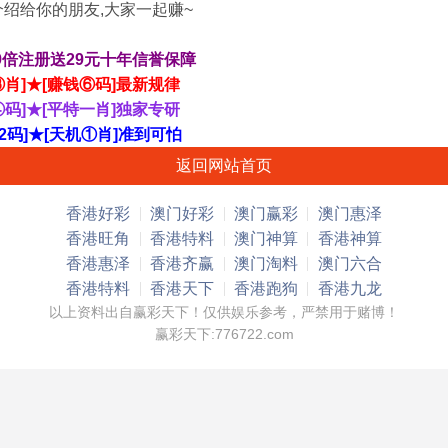
介绍给你的朋友,大家一起赚~
99倍注册送29元十年信誉保障
③肖]★[赚钱⑥码]最新规律
④码]★[平特一肖]独家专研
12码]★[天机①肖]准到可怕
返回网站首页
香港好彩
澳门好彩
澳门赢彩
澳门惠泽
香港旺角
香港特料
澳门神算
香港神算
香港惠泽
香港齐赢
澳门淘料
澳门六合
香港特料
香港天下
香港跑狗
香港九龙
以上资料出自赢彩天下！仅供娱乐参考，严禁用于赌博！
赢彩天下:776722.com