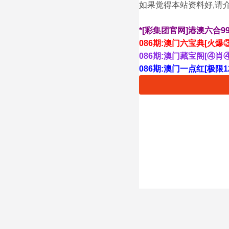
如果觉得本站资料好,请
*[彩集团官网]港澳六合
086期:澳门六宝典[火爆
086期:澳门藏宝阁[④肖
086期:澳门一点红[极限