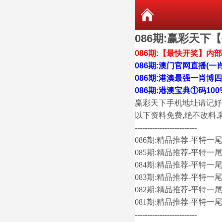
086期:赢彩天
086期:【最快开奖】内
086期:澳门官网直播(一
086期:港澳最强一肖博
086期:港澳宝典①码10
赢彩天下手机地址请记好
以下资料免费,绝不改料,
-------------------------
086期:精品推荐-平特一
085期:精品推荐-平特一
084期:精品推荐-平特一
083期:精品推荐-平特一
082期:精品推荐-平特一
081期:精品推荐-平特一尾【
-------------------------