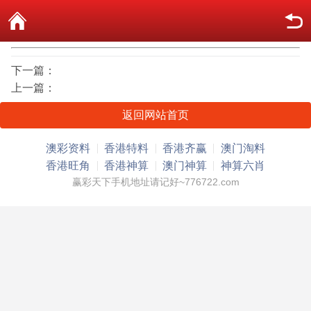
下一篇：
上一篇：
返回网站首页
澳彩资料
香港特料
香港齐赢
澳门淘料
香港旺角
香港神算
澳门神算
神算六肖
赢彩天下手机地址请记好~776722.com