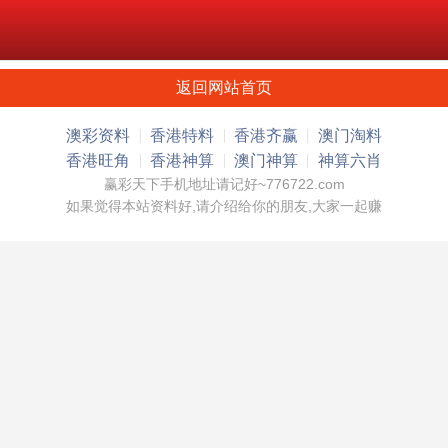
返回网站首页
澳彩资料
香港特料
香港齐赢
澳门淘料
香港旺角
香港神算
澳门神算
神算六肖
赢彩天下手机地址请记好~776722.com
如果觉得本站资料好,请介绍给你的朋友,大家一起赚