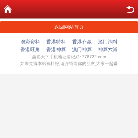
返回网站首页
澳彩资料
香港特料
香港齐赢
澳门淘料
香港旺角
香港神算
澳门神算
神算六肖
赢彩天下手机地址请记好~776722.com
如果觉得本站资料好,请介绍给你的朋友,大家一起赚