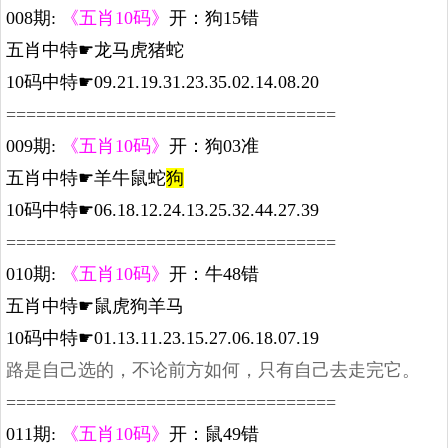
008期:
《五肖10码》
开：
狗15错
五肖中特☛
龙马虎猪蛇
10码中特☛
09.21.19.31.23.35.02.14.08.20
=================================
009期:
《五肖10码》
开：
狗03准
五肖中特☛
羊牛鼠蛇
狗
10码中特☛
06.18.12.24.13.25.32.44.27.39
=================================
010期:
《五肖10码》
开：
牛48错
五肖中特☛
鼠虎狗羊马
10码中特☛
01.13.11.23.15.27.06.18.07.19
路是自己选的，不论前方如何，只有自己去走完它。
=================================
011期:
《五肖10码》
开：
鼠49错