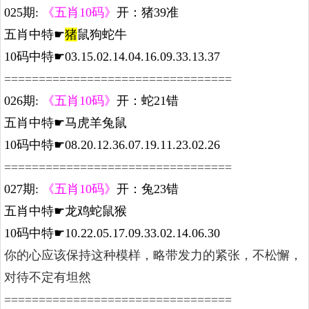
025期:
《五肖10码》
开：
猪39准
五肖中特☛
猪
鼠狗蛇牛
10码中特☛
03.15.02.14.04.16.09.33.13.37
=================================
026期:
《五肖10码》
开：
蛇21错
五肖中特☛
马虎羊兔鼠
10码中特☛
08.20.12.36.07.19.11.23.02.26
=================================
027期:
《五肖10码》
开：
兔23错
五肖中特☛
龙鸡蛇鼠猴
10码中特☛
10.22.05.17.09.33.02.14.06.30
你的心应该保持这种模样，略带发力的紧张，不松懈，
对待不定有坦然
=================================