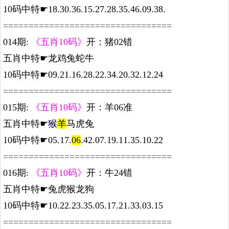
10码中特
☛
18.30.36.15.27.28.35.46.09.38.
=================================
014期:
《五肖10码》
开：
猪02错
五肖中特☛
龙鸡兔蛇牛
10码中特☛
09.21.16.28.22.34.20.32.12.24
=================================
015期:
《五肖10码》
开：
羊06准
五肖中特☛
猴
羊
马虎兔
10码中特☛
05.17.
06
.42.07.19.11.35.10.22
=================================
016期:
《五肖10码》
开：
牛24错
五肖中特☛
兔虎猴龙狗
10码中特☛
10.22.23.35.05.17.21.33.03.15
=================================