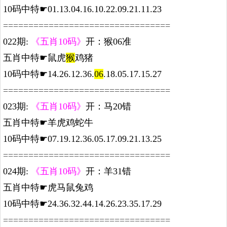
10码中特☛
01.13.04.16.10.22.09.21.11.23
=================================
022期:
《五肖10码》
开：
猴06准
五肖中特☛
鼠虎
猴
鸡猪
10码中特☛
14.26.12.36.
06
.18.05.17.15.27
=================================
023期:
《五肖10码》
开：
马20错
五肖中特☛
羊虎鸡蛇牛
10码中特☛
07.19.12.36.05.17.09.21.13.25
=================================
024期:
《五肖10码》
开：
羊31错
五肖中特☛
虎马鼠兔鸡
10码中特☛
24.36.32.44.14.26.23.35.17.29
=================================