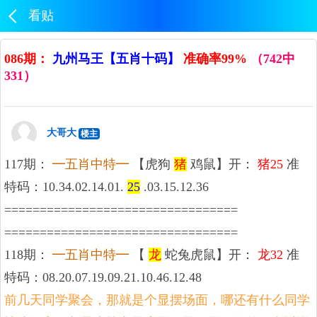
看贴
086期：
九州马王【五肖十码】
准确率99%
（742中
331）
大哥大
楼主
117期：
━五肖中特━
【虎狗
猪
鸡鼠】开：
猪25
准
特码：10.34.02.14.01.
25
.03.15.12.36
=================================
=================================
118期：
━五肖中特━
【
龙
蛇兔虎鼠】开：
龙32
准
特码：08.20.07.19.09.21.10.46.12.48
前几天同学聚会，那就是个显摆场面，哪还有什么同学