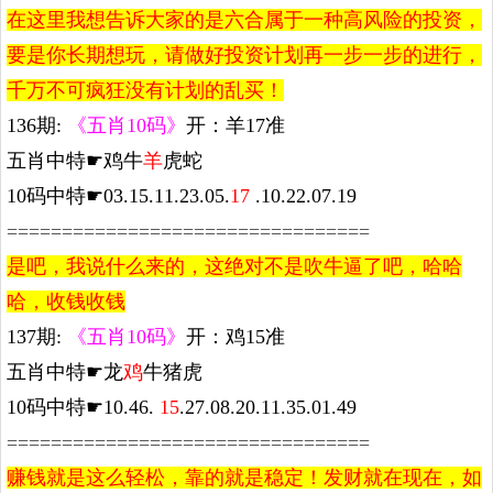
在这里我想告诉大家的是六合属于一种高风险的投资，
要是你长期想玩，请做好投资计划再一步一步的进行，
千万不可疯狂没有计划的乱买！
136期:
《五肖10码》
开
：羊17准
五肖中特☛鸡牛
羊
虎蛇
10码中特☛
03.15.11.23.05.
17
.10.22.07.19
=================================
是吧，我说什么来的，这绝对不是吹牛逼了吧，哈哈
哈，收钱收钱
137期:
《五肖10码》
开
：鸡15准
五肖中特☛龙
鸡
牛猪虎
10码中特☛
10.46.
15
.27.08.20.11.35.01.49
=================================
赚钱就是这么轻松，靠的就是稳定！发财就在现在，如