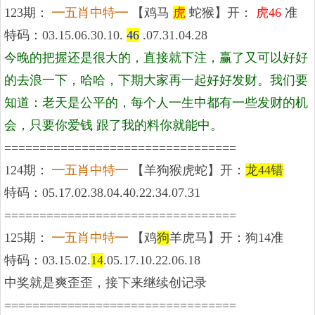
123期：
━五肖中特━
【鸡马
虎
蛇猴】开：
虎46
准
特码：03.15.06.30.10.
46
.07.31.04.28
今晚的把握还是很大的，直接就下注，赢了又可以好好
的去浪一下，哈哈，下期大家再一起好好发财。我们要
知道：老天是公平的，每个人一生中都有一些发财的机
会，只要你爱钱 跟了我的料你就能中。
=================================
124期：
━五肖中特━
【羊狗猴虎蛇】开：
龙44错
特码：05.17.02.38.04.40.22.34.07.31
=================================
125期：
━五肖中特━
【鸡
狗
羊虎马】开：狗14准
特码：03.15.02.
14
.05.17.10.22.06.18
中奖就是爽歪歪，接下来继续创记录
=================================