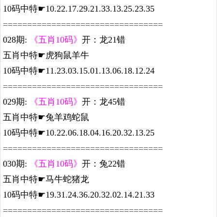
10码中特☛
10.22.17.29.21.33.13.25.23.35
=================================
028期:
《五肖10码》
开：
龙21错
五肖中特☛
虎狗鼠羊牛
10码中特☛
11.23.03.15.01.13.06.18.12.24
=================================
029期:
《五肖10码》
开：
龙45错
五肖中特☛
兔羊鸡蛇鼠
10码中特☛
10.22.06.18.04.16.20.32.13.25
=================================
030期:
《五肖10码》
开：
兔22错
五肖中特☛
马牛蛇猪龙
10码中特☛
19.31.24.36.20.32.02.14.21.33
=================================