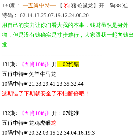
130期：
━五肖中特━
【
狗
猪蛇鼠龙】开：狗38
准
特码：
02.14.13.25.07.19.12.24.08.20
用自己的实力让你们看大我的本事，钱财虽然是身外
物，但是没有钱确实是寸步难行，大家跟我一起向钱出
发
=================================
131期:
《五肖10码》
开
：02狗错
五肖中特☛兔羊牛马龙
10码中特☛21.33.29.41.23.35.32.44
这期错了下期就安全了不怕翻倍吧！
-------------------------------
132期:
《五肖10码》
开
：07蛇准
五肖中特☛龙鸡虎猴
蛇
10码中特☛20.32.03.15.22.34.04.16.19.3