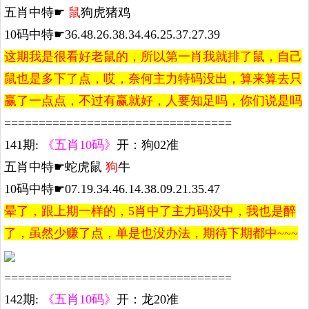
五肖中特☛
鼠
狗虎猪鸡
10码中特☛36.48.26.38.34.46.25.37.27.39
这期我是很看好老鼠的，所以第一肖我就排了鼠，自己
鼠也是多下了点，哎，奈何主力特码没出，算来算去只
赢了一点点，不过有赢就好，人要知足吗，你们说是吗
=================================
141期:
《五肖10码》
开：狗02准
五肖中特☛蛇虎鼠
狗
牛
10码中特☛07.19.34.46.14.38.09.21.35.47
晕了，跟上期一样的，5肖中了主力码没中，我也是醉
了，虽然少赚了点，单是也没办法，期待下期都中~~~
=================================
142期:
《五肖10码》
开：龙20准