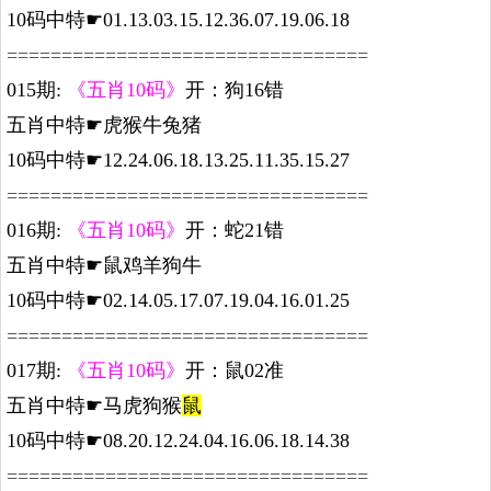
10码中特☛
01.13.03.15.12.36.07.19.06.18
=================================
015期:
《五肖10码》
开：
狗16错
五肖中特☛
虎猴牛兔猪
10码中特☛
12.24.06.18.13.25.11.35.15.27
=================================
016期:
《五肖10码》
开：
蛇21错
五肖中特☛
鼠鸡羊狗牛
10码中特☛
02.14.05.17.07.19.04.16.01.25
=================================
017期:
《五肖10码》
开：
鼠02准
五肖中特☛
马虎狗猴
鼠
10码中特☛
08.20.12.24.04.16.06.18.14.38
=================================