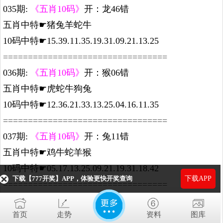
035期:
《五肖10码》
开：
龙46错
五肖中特☛
猪兔羊蛇牛
10码中特☛
15.39.11.35.19.31.09.21.13.25
=================================
036期:
《五肖10码》
开：
猴06错
五肖中特☛
虎蛇牛狗兔
10码中特☛
12.36.21.33.13.25.04.16.11.35
=================================
037期:
《五肖10码》
开：
兔11错
五肖中特☛
鸡牛蛇羊猴
10码中特☛
05.17.13.25.09.21.19.31.18.42
下载【777开奖】APP，体验更快开奖查询
下载APP
=================================
038期:
《五肖10码》
开：
狗04错
首页
走势
资料
图库
五肖中特☛
龙马蛇羊兔