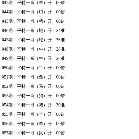
043期：平特一肖（羊）开：00错
044期：平特一肖（鸡）开：00错
045期：平特一肖（猪）开：00错
046期：平特一肖（蛇）开：24准
047期：平特一肖（蛇）开：36准
048期：平特一肖（牛）开：28准
049期：平特一肖（牛）开：28准
050期：平特一肖（牛）开：00错
051期：平特一肖（兔）开：00错
052期：平特一肖（马）开：00错
053期：平特一肖（狗）开：00错
054期：平特一肖（猪）开：30准
055期：平特一肖（羊）开：00错
056期：平特一肖（羊）开：00错
057期：平特一肖（鼠）开：00错