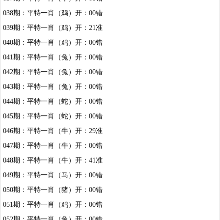
038期：平特一肖（鸡）开：00错
039期：平特一肖（鸡）开：21准
040期：平特一肖（鸡）开：00错
041期：平特一肖（兔）开：00错
042期：平特一肖（兔）开：00错
043期：平特一肖（兔）开：00错
044期：平特一肖（蛇）开：00错
045期：平特一肖（蛇）开：00错
046期：平特一肖（牛）开：29准
047期：平特一肖（牛）开：00错
048期：平特一肖（牛）开：41准
049期：平特一肖（马）开：00错
050期：平特一肖（猪）开：00错
051期：平特一肖（鸡）开：00错
052期：平特一肖（兔）开：00错