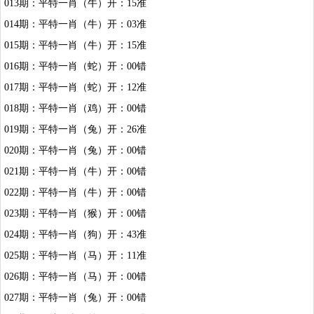
013期：平特一肖（牛）开：15准
014期：平特一肖（牛）开：03准
015期：平特一肖（牛）开：15准
016期：平特一肖（蛇）开：00错
017期：平特一肖（蛇）开：12准
018期：平特一肖（鸡）开：00错
019期：平特一肖（兔）开：26准
020期：平特一肖（兔）开：00错
021期：平特一肖（牛）开：00错
022期：平特一肖（牛）开：00错
023期：平特一肖（猴）开：00错
024期：平特一肖（狗）开：43准
025期：平特一肖（马）开：11准
026期：平特一肖（马）开：00错
027期：平特一肖（兔）开：00错