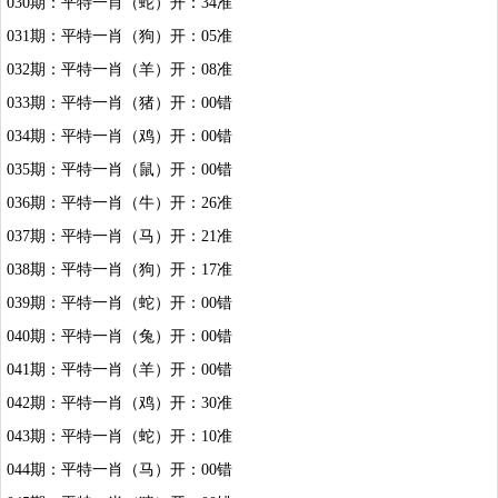
030期：平特一肖（蛇）开：34准
031期：平特一肖（狗）开：05准
032期：平特一肖（羊）开：08准
033期：平特一肖（猪）开：00错
034期：平特一肖（鸡）开：00错
035期：平特一肖（鼠）开：00错
036期：平特一肖（牛）开：26准
037期：平特一肖（马）开：21准
038期：平特一肖（狗）开：17准
039期：平特一肖（蛇）开：00错
040期：平特一肖（兔）开：00错
041期：平特一肖（羊）开：00错
042期：平特一肖（鸡）开：30准
043期：平特一肖（蛇）开：10准
044期：平特一肖（马）开：00错