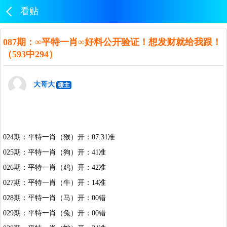
看贴
087期：∞平特一肖∞好料公开验证！想发财就给我跟！
（593中294）
大哥大
楼主
024期：平特一肖（猴）开：07.31准
025期：平特一肖（狗）开：41准
026期：平特一肖（鸡）开：42准
027期：平特一肖（牛）开：14准
028期：平特一肖（马）开：00错
029期：平特一肖（兔）开：00错