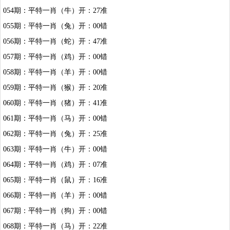
054期：平特一肖（牛）开：27准
055期：平特一肖（兔）开：00错
056期：平特一肖（蛇）开：47准
057期：平特一肖（鸡）开：00错
058期：平特一肖（羊）开：00错
059期：平特一肖（猴）开：20准
060期：平特一肖（猪）开：41准
061期：平特一肖（马）开：00错
062期：平特一肖（兔）开：25准
063期：平特一肖（牛）开：00错
064期：平特一肖（鸡）开：07准
065期：平特一肖（鼠）开：16准
066期：平特一肖（羊）开：00错
067期：平特一肖（狗）开：00错
068期：平特一肖（马）开：22准