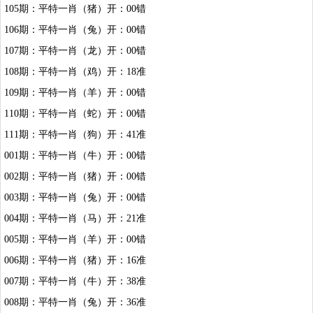
105期：平特一肖（猪）开：00错
106期：平特一肖（兔）开：00错
107期：平特一肖（龙）开：00错
108期：平特一肖（鸡）开：18准
109期：平特一肖（羊）开：00错
110期：平特一肖（蛇）开：00错
111期：平特一肖（狗）开：41准
001期：平特一肖（牛）开：00错
002期：平特一肖（猪）开：00错
003期：平特一肖（兔）开：00错
004期：平特一肖（马）开：21准
005期：平特一肖（羊）开：00错
006期：平特一肖（猪）开：16准
007期：平特一肖（牛）开：38准
008期：平特一肖（兔）开：36准