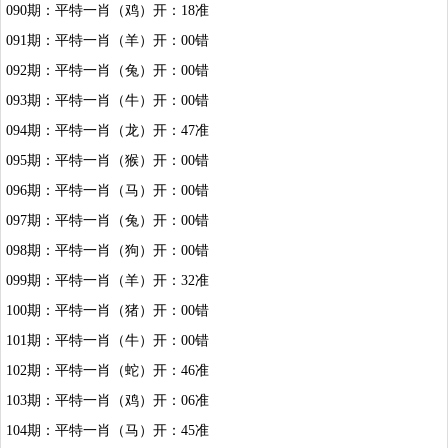
090期：平特一肖（鸡）开：18准
091期：平特一肖（羊）开：00错
092期：平特一肖（兔）开：00错
093期：平特一肖（牛）开：00错
094期：平特一肖（龙）开：47准
095期：平特一肖（猴）开：00错
096期：平特一肖（马）开：00错
097期：平特一肖（兔）开：00错
098期：平特一肖（狗）开：00错
099期：平特一肖（羊）开：32准
100期：平特一肖（猪）开：00错
101期：平特一肖（牛）开：00错
102期：平特一肖（蛇）开：46准
103期：平特一肖（鸡）开：06准
104期：平特一肖（马）开：45准