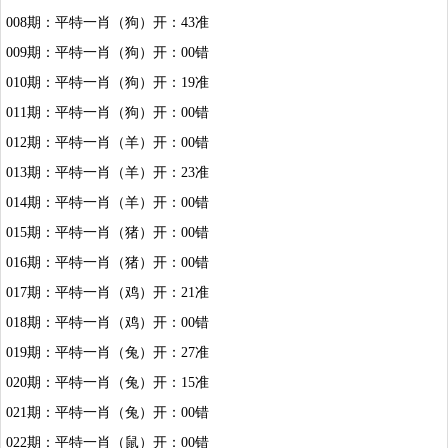
008期：平特一肖（狗）开：43准
009期：平特一肖（狗）开：00错
010期：平特一肖（狗）开：19准
011期：平特一肖（狗）开：00错
012期：平特一肖（羊）开：00错
013期：平特一肖（羊）开：23准
014期：平特一肖（羊）开：00错
015期：平特一肖（猪）开：00错
016期：平特一肖（猪）开：00错
017期：平特一肖（鸡）开：21准
018期：平特一肖（鸡）开：00错
019期：平特一肖（兔）开：27准
020期：平特一肖（兔）开：15准
021期：平特一肖（兔）开：00错
022期：平特一肖（鼠）开：00错