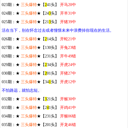
023期：★
三头爆特
★【
2
41
头
】
开马20中
024期：★
三头爆特
★【24
3
头
】
开羊31中
025期：★
三头爆特
★【21
3
头
】
开猪39中
活在当下，别在怀念过去或者憧憬未来中浪费掉你现在的生活。
026期：★
三头爆特
★【
2
14
头
】
开蛇21中
027期：★
三头爆特
★【130
头
】
开兔23错
028期：★
三头爆特
★【231
头
】
开牛49错
029期：★
三头爆特
★【
2
34
头
】
开虎24中
030期：★
三头爆特
★【
2
01
头
】
开猪27中
031期：★
三头爆特
★【34
1
头
】
开虎12中
不怕路远，就怕志短。
032期：★
三头爆特
★【
3
21
头
】
开猴30中
033期：★
三头爆特
★【2
4
1
头
】
开鸡41中
034期：★
三头爆特
★【231
头
】
开猴06错
035期：★
三头爆特
★【201
头
】
开龙46错