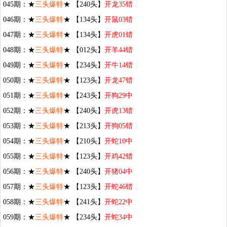
045期：★
三头爆特
★ 【240头】
开龙35错
046期：★
三头爆特
★ 【134头】
开鼠03错
047期：★
三头爆特
★ 【134头】
开虎01错
048期：★
三头爆特
★ 【012头】
开羊44错
049期：★
三头爆特
★ 【234头】
开牛14错
050期：★
三头爆特
★ 【123头】
开龙47错
051期：★
三头爆特
★ 【243头】
开狗29中
052期：★
三头爆特
★ 【240头】
开虎13错
053期：★
三头爆特
★ 【213头】
开狗05错
054期：★
三头爆特
★ 【210头】
开蛇10中
055期：★
三头爆特
★ 【123头】
开鸡42错
056期：★
三头爆特
★ 【240头】
开猪04中
057期：★
三头爆特
★ 【123头】
开蛇46错
058期：★
三头爆特
★ 【241头】
开蛇22中
059期：★
三头爆特
★ 【234头】
开蛇34中