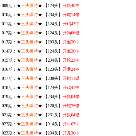
009期：★
三头爆特
★ 【124头】
开鼠40中
010期：★
三头爆特
★ 【234头】
开虎14错
011期：★
三头爆特
★ 【124头】
开鸡43中
012期：★
三头爆特
★ 【124头】
开狗06错
013期：★
三头爆特
★ 【203头】
开猴20中
014期：★
三头爆特
★ 【124头】
开猴20中
015期：★
三头爆特
★ 【234头】
开蛇23中
016期：★
三头爆特
★ 【123头】
开龙24中
017期：★
三头爆特
★ 【230头】
开蛇11错
018期：★
三头爆特
★ 【124头】
开鸡43中
019期：★
三头爆特
★ 【234头】
开鼠04错
020期：★
三头爆特
★ 【120头】
开蛇35错
021期：★
三头爆特
★ 【231头】
开鼠04错
022期：★
三头爆特
★ 【014头】
开牛03中
023期：★
三头爆特
★ 【234头】
开龙36中