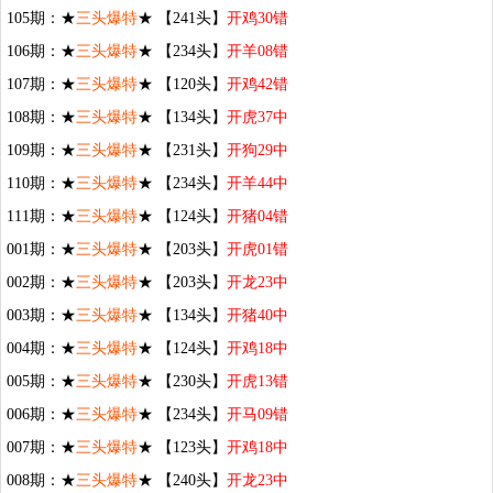
105期：★
三头爆特
★ 【241头】
开鸡30错
106期：★
三头爆特
★ 【234头】
开羊08错
107期：★
三头爆特
★ 【120头】
开鸡42错
108期：★
三头爆特
★ 【134头】
开虎37中
109期：★
三头爆特
★ 【231头】
开狗29中
110期：★
三头爆特
★ 【234头】
开羊44中
111期：★
三头爆特
★ 【124头】
开猪04错
001期：★
三头爆特
★ 【203头】
开虎01错
002期：★
三头爆特
★ 【203头】
开龙23中
003期：★
三头爆特
★ 【134头】
开猪40中
004期：★
三头爆特
★ 【124头】
开鸡18中
005期：★
三头爆特
★ 【230头】
开虎13错
006期：★
三头爆特
★ 【234头】
开马09错
007期：★
三头爆特
★ 【123头】
开鸡18中
008期：★
三头爆特
★ 【240头】
开龙23中