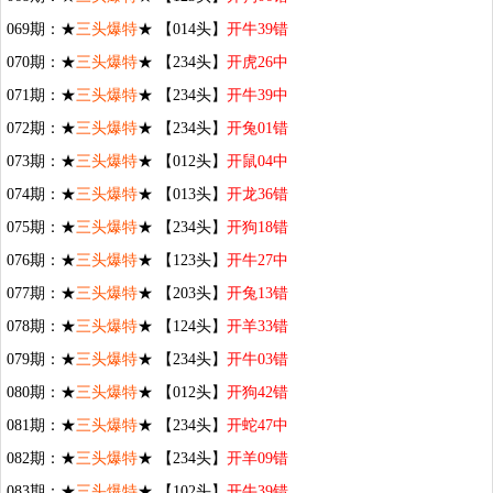
069期：★
三头爆特
★ 【014头】
开牛39错
070期：★
三头爆特
★ 【234头】
开虎26中
071期：★
三头爆特
★ 【234头】
开牛39中
072期：★
三头爆特
★ 【234头】
开兔01错
073期：★
三头爆特
★ 【012头】
开鼠04中
074期：★
三头爆特
★ 【013头】
开龙36错
075期：★
三头爆特
★ 【234头】
开狗18错
076期：★
三头爆特
★ 【123头】
开牛27中
077期：★
三头爆特
★ 【203头】
开兔13错
078期：★
三头爆特
★ 【124头】
开羊33错
079期：★
三头爆特
★ 【234头】
开牛03错
080期：★
三头爆特
★ 【012头】
开狗42错
081期：★
三头爆特
★ 【234头】
开蛇47中
082期：★
三头爆特
★ 【234头】
开羊09错
083期：★
三头爆特
★ 【102头】
开牛39错