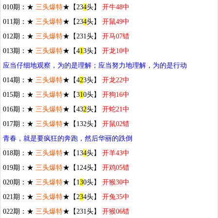
010期：★
三头爆特
★【23
4
头
】
开牛48中
011期：★
三头爆特
★【23
4
头
】
开鼠49中
012期：★
三头爆特
★【231
头
】
开马07错
013期：★
三头爆特
★【4
1
3
头
】
开龙10中
应当仔细地观察，为的是理解；应当努力地理解，为的是行动
014期：★
三头爆特
★【4
2
3
头
】
开龙22中
015期：★
三头爆特
★【3
1
0
头
】
开狗16中
016期：★
三头爆特
★【43
2
头
】
开蛇21中
017期：★
三头爆特
★【132
头
】
开鼠02错
青春，就是要疯狂的奔跑，然后华丽的跌倒
018期：★
三头爆特
★【13
4
头
】
开羊43中
019期：★
三头爆特
★【124
头
】
开鸡05错
020期：★
三头爆特
★【1
3
0
头
】
开猴30中
021期：★
三头爆特
★【2
3
4
头
】
开兔35中
022期：★
三头爆特
★【231
头
】
开猴06错