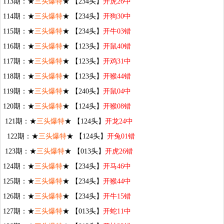
113期：★
三头爆特
★ 【234头】
开虎26中
114期：★
三头爆特
★ 【234头】
开狗30中
115期：★
三头爆特
★ 【234头】
开牛03错
116期：★
三头爆特
★ 【123头】
开鼠40错
117期：★
三头爆特
★ 【123头】
开鸡31中
118期：★
三头爆特
★ 【123头】
开猴44错
119期：★
三头爆特
★ 【240头】
开鼠04中
120期：★
三头爆特
★ 【124头】
开猴08错
121期：★
三头爆特
★ 【124头】
开龙24中
122期：★
三头爆特
★ 【124头】
开兔01错
123期：★
三头爆特
★ 【013头】
开虎26错
124期：★
三头爆特
★ 【234头】
开马46中
125期：★
三头爆特
★ 【234头】
开猴44中
126期：★
三头爆特
★ 【234头】
开牛15错
127期：★
三头爆特
★ 【013头】
开蛇11中