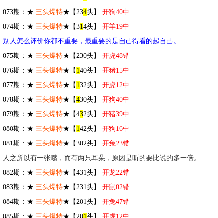
073期：★
三头爆特
★【23
4
头
】
开狗40中
074期：★
三头爆特
★【3
1
4
头
】
开羊19中
别人怎么评价你都不重要，最重要的是自己得看的起自己。
075期：★
三头爆特
★【230
头
】
开虎48错
076期：★
三头爆特
★【
1
40
头
】
开猪15中
077期：★
三头爆特
★【
1
32
头
】
开虎12中
078期：★
三头爆特
★【
4
30
头
】
开狗40中
079期：★
三头爆特
★【4
3
2
头
】
开猪39中
080期：★
三头爆特
★【
1
42
头
】
开狗16中
081期：★
三头爆特
★【302
头
】
开兔23错
人之所以有一张嘴，而有两只耳朵，原因是听的要比说的多一倍。
082期：★
三头爆特
★【431
头
】
开龙22错
083期：★
三头爆特
★【231
头
】
开鼠02错
084期：★
三头爆特
★【201
头
】
开兔47错
085期：★
三头爆特
★【20
1
头
】
开虎12中