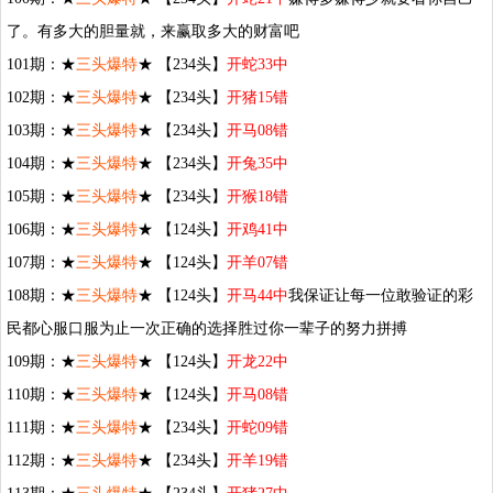
了。有多大的胆量就，来赢取多大的财富吧
101期：★
三头爆特
★ 【234头】
开蛇33中
102期：★
三头爆特
★ 【234头】
开猪15错
103期：★
三头爆特
★ 【234头】
开马08错
104期：★
三头爆特
★ 【234头】
开兔35中
105期：★
三头爆特
★ 【234头】
开猴18错
106期：★
三头爆特
★ 【124头】
开鸡41中
107期：★
三头爆特
★ 【124头】
开羊07错
108期：★
三头爆特
★ 【124头】
开马44中
我保证让每一位敢验证的彩
民都心服口服为止一次正确的选择胜过你一辈子的努力拼搏
109期：★
三头爆特
★ 【124头】
开龙22中
110期：★
三头爆特
★ 【124头】
开马08错
111期：★
三头爆特
★ 【234头】
开蛇09错
112期：★
三头爆特
★ 【234头】
开羊19错