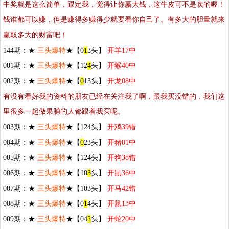
中奖就是这么简单，跟定我，觉得让你赢大钱，这牛皮可不是吹的喔！
钱谁都可以赚，但是赚得多赚得少就要看你自己了。有多大的胆量就来
赢取多大的财富吧！
144期：★
三头爆特
★【0
1
3
头
】
开羊17中
001期：★
三头爆特
★【12
4
头
】
开猴40中
002期：★
三头爆特
★【
0
13
头
】
开龙08中
有没有看好我的资料的朋友已经在关注我了啊，跟我买没错的，我们这
里很多一起做果脯的人都跟着我买呢。
003期：★
三头爆特
★【124
头
】
开鸡39错
004期：★
三头爆特
★【
0
23
头
】
开猪01中
005期：★
三头爆特
★【124
头
】
开狗38错
006期：★
三头爆特
★【10
3
头
】
开鼠36中
007期：★
三头爆特
★【103
头
】
开马42错
008期：★
三头爆特
★【0
1
4
头
】
开鼠13中
009期：★
三头爆特
★【04
2
头
】
开蛇20中