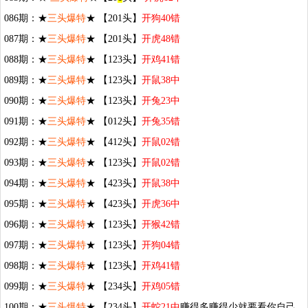
086期：★
三头爆特
★ 【201头】
开狗40错
087期：★
三头爆特
★ 【201头】
开虎48错
088期：★
三头爆特
★ 【123头】
开鸡41错
089期：★
三头爆特
★ 【123头】
开鼠38中
090期：★
三头爆特
★ 【123头】
开兔23中
091期：★
三头爆特
★ 【012头】
开兔35错
092期：★
三头爆特
★ 【412头】
开鼠02错
093期：★
三头爆特
★ 【123头】
开鼠02错
094期：★
三头爆特
★ 【423头】
开鼠38中
095期：★
三头爆特
★ 【423头】
开虎36中
096期：★
三头爆特
★ 【123头】
开猴42错
097期：★
三头爆特
★ 【123头】
开狗04错
098期：★
三头爆特
★ 【123头】
开鸡41错
099期：★
三头爆特
★ 【234头】
开鸡05错
100期：★
三头爆特
★ 【234头】
开蛇21中
赚得多赚得少就要看你自己