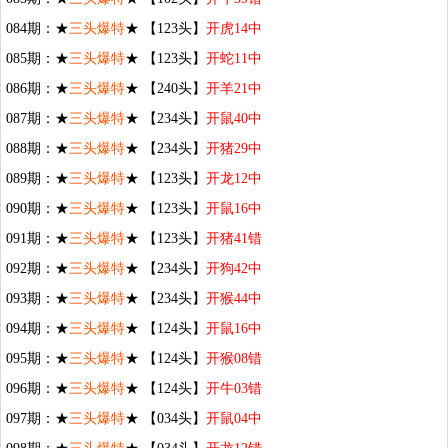
084期：★
三头爆特
★ 【123头】
开虎14中
085期：★
三头爆特
★ 【123头】
开蛇11中
086期：★
三头爆特
★ 【240头】
开羊21中
087期：★
三头爆特
★ 【234头】
开鼠40中
088期：★
三头爆特
★ 【234头】
开猪29中
089期：★
三头爆特
★ 【123头】
开龙12中
090期：★
三头爆特
★ 【123头】
开鼠16中
091期：★
三头爆特
★ 【123头】
开猪41错
092期：★
三头爆特
★ 【234头】
开狗42中
093期：★
三头爆特
★ 【234头】
开猴44中
094期：★
三头爆特
★ 【124头】
开鼠16中
095期：★
三头爆特
★ 【124头】
开猴08错
096期：★
三头爆特
★ 【124头】
开牛03错
097期：★
三头爆特
★ 【034头】
开鼠04中