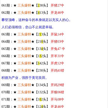
061期：★
三头爆特
★【
2
30
头
】
开猪27中
062期：★
三头爆特
★【
4
13
头
】
开龙46中
攀登顶峰，这种奋斗的本身就足以充实人的心。
人们必须相信，垒山不止就是幸福。
063期：★
三头爆特
★【2
1
3
头
】
开鼠14中
064期：★
三头爆特
★【21
0
头
】
开猪03中
065期：★
三头爆特
★【13
4
头
】
开兔47
中
066期：★
三头爆特
★【1
3
2
头
】
开羊31中
067期：★
三头爆特
★【
1
42
头
】
开虎12中
068期：★
三头爆特
★【230
头
】
开鸡41错
积德为产业，强胜于美宅良田。
069期：★
三头爆特
★【134
头
】
开鸡29错
070期：★
三头爆特
★【132
头
】
开猴06错
071期：★
三头爆特
★【1
0
2
头
】
开马08中
072期：★
三头爆特
★【12
4
头
】
开龙46中