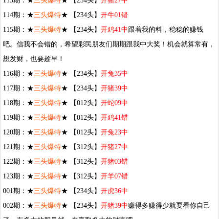
113期：★
三头爆特
★ 【234头】
开猪27中
114期：★
三头爆特
★ 【234头】
开牛01错
115期：★
三头爆特
★ 【234头】
开鸡41中
跟着我的料，稳稳的赚钱
吧。信我不会错的，希望彩民朋友们期期跟我中大奖！机会就算常有，
想发财，也要趁早！
116期：★
三头爆特
★ 【234头】
开兔35中
117期：★
三头爆特
★ 【234头】
开猪39中
118期：★
三头爆特
★ 【012头】
开蛇09中
119期：★
三头爆特
★ 【012头】
开鸡41错
120期：★
三头爆特
★ 【012头】
开兔23中
121期：★
三头爆特
★ 【312头】
开猪27中
122期：★
三头爆特
★ 【312头】
开猪03错
123期：★
三头爆特
★ 【312头】
开羊07错
001期：★
三头爆特
★ 【234头】
开虎36中
002期：★
三头爆特
★ 【234头】
开猪39中
赚得多赚得少就要看你自己